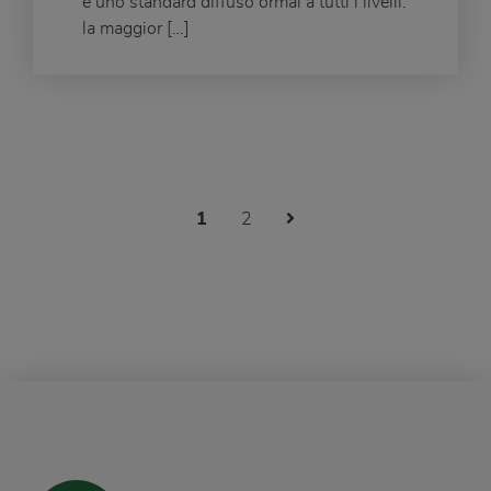
è uno standard diffuso ormai a tutti i livelli:
la maggior […]
Next Page
1
2