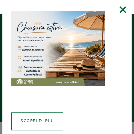
×
RICHIEDI UN
ASSISTENZA
CREA CERTIFICATI
PREVENTIVO
PRODOTTI
ALTRI PRODOTTI
Display pallet
SCOPRI DI PIU'