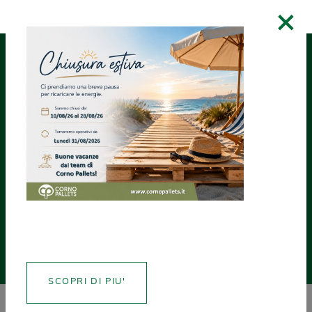
×
RICHIEDI UN
ASSISTENZA
CREA CERTIFICATI
PREVENTIVO
PALLET PRESSATO
PALLET PRESSATO: PICCOLI FORMATI
400 x 
Presspall F46
SCOPRI DI PIU'