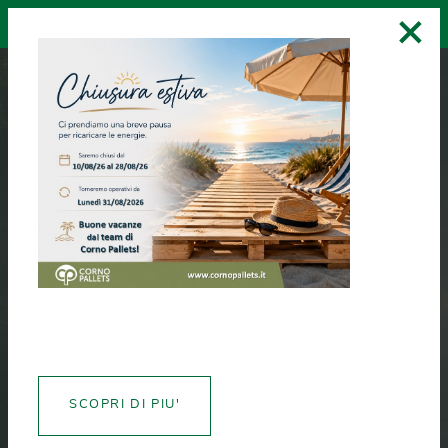
×
RICHIEDI UN
ASSISTENZA
CREA CERTIFICATI
PREVENTIVO
PRESSPALL
Evolution: il pallet
pressato innovativo
per la logistica
SCOPRI DI PIU'