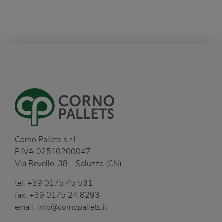
Corno Pallets s.r.l.
P.IVA 02510200047
Via Revello, 38 – Saluzzo (CN)
tel.
+39 0175 45 531
fax.
+39 0175 24 8293
email:
info@cornopallets.it