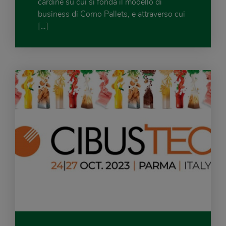
cardine su cui si fonda il modello di
business di Corno Pallets, e attraverso cui
[…]