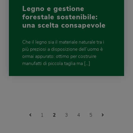
Legno e gestione
forestale sostenibile:
una scelta consapevole
Che il legno sia il materiale naturale tra i
più preziosi a disposizione dell’uomo è
ormai appurato: ottimo per costruire
manufatti di piccola taglia ma […]
Previous Page
Next Page
1
2
3
4
5