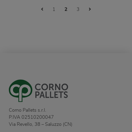
Previous Page
Next Page
1
2
3
Corno Pallets s.r.l.
P.IVA 02510200047
Via Revello, 38 – Saluzzo (CN)