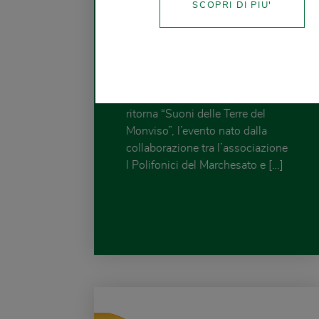
Corno Pallets
SCOPRI DI PIU'
sponsor di Suoni
dal Monviso 2024
“La musica rende la vita
sostenibile”. Anche quest’anno
ritorna “Suoni delle Terre del
Monviso”, l’evento nato dalla
collaborazione tra l’associazione
I Polifonici del Marchesato e […]