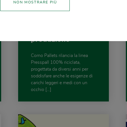
Presspall 100%
NON MOSTRARE PIÙ
riciclato: un'anima
green che da
nuova vita agli
scarti di
produzione
Corno Pallets rilancia la linea
Presspall 100% riciclata,
progettata da diversi anni per
soddisfare anche le esigenze di
carichi leggeri e medi con un
occhio […]