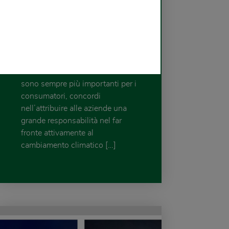
Sostenibilità al
centro: nuova
legge contro il
Greenwashing
Tutela e sostenibilità ambientale
sono sempre più importanti per i
consumatori, concordi
nell’attribuire alle aziende una
grande responsabilità nel far
fronte attivamente al
cambiamento climatico […]