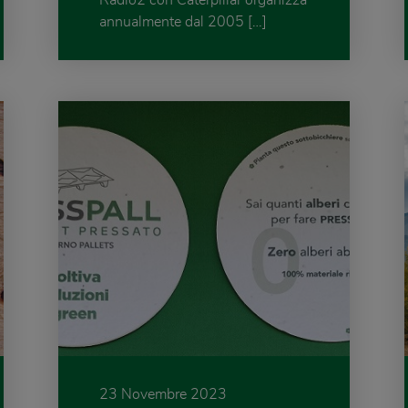
Radio2 con Caterpillar organizza
annualmente dal 2005 […]
23 Novembre 2023