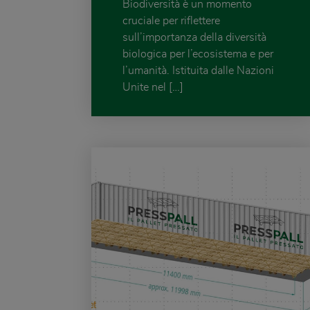
Biodiversità è un momento
cruciale per riflettere
sull’importanza della diversità
biologica per l’ecosistema e per
l’umanità. Istituita dalle Nazioni
Unite nel […]