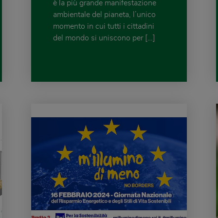
è la più grande manifestazione
ambientale del pianeta, l’unico
momento in cui tutti i cittadini
del mondo si uniscono per […]