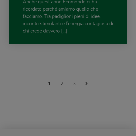
Anche quest’anno Ecomondo ci ha
ricordato perché amiamo quello che
facciamo. Tra padiglioni pieni di idee,
incontri stimolanti e l’energia contagiosa di
chi crede davvero […]
Next Page
1
2
3