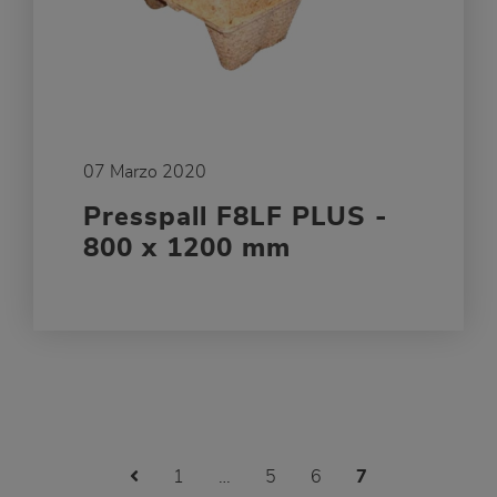
07 Marzo 2020
Presspall F8LF PLUS -
800 x 1200 mm
Previous Page
1
…
5
6
7