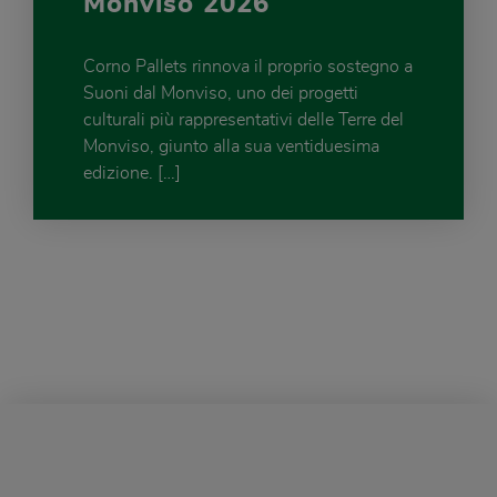
Monviso 2026
Corno Pallets rinnova il proprio sostegno a
Suoni dal Monviso, uno dei progetti
culturali più rappresentativi delle Terre del
Monviso, giunto alla sua ventiduesima
edizione. […]