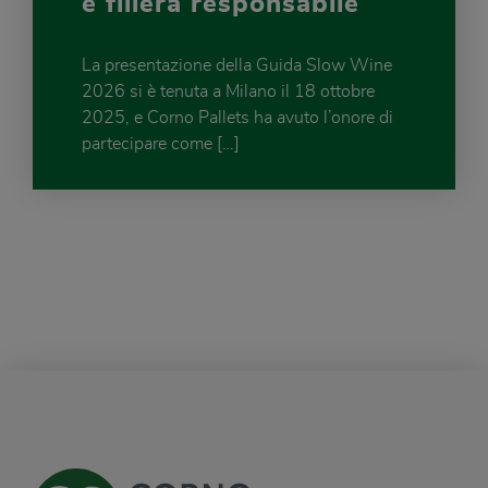
e filiera responsabile
La presentazione della Guida Slow Wine
2026 si è tenuta a Milano il 18 ottobre
2025, e Corno Pallets ha avuto l’onore di
partecipare come […]