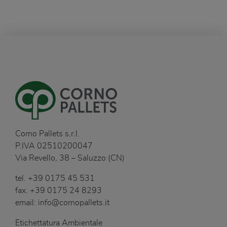
Corno Pallets s.r.l.
P.IVA 02510200047
Via Revello, 38 – Saluzzo (CN)
tel.
+39 0175 45 531
fax.
+39 0175 24 8293
email:
info@cornopallets.it
Etichettatura Ambientale