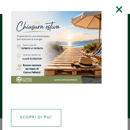
×
RICHIEDI UN
ASSISTENZA
CREA CERTIFICATI
PREVENTIVO
ALTRI PRODOTTI
PARETALI IN LEGNO PER PALLET
mm 600 
CP-P101HT
SCOPRI DI PIU'