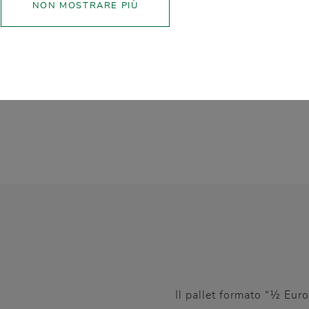
NON MOSTRARE PIÙ
SCARICA LA SCHED
Il pallet formato “½ Euro