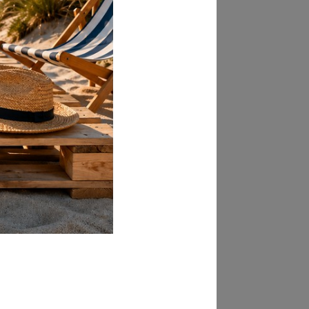
mm 800 x 600 x 132 h
Pallet 800x600 pesante HT | a 4 vie
a perdere
Tavole: abete e/o pino
Blocchetti: agglomerato pressato
Chiodi: ringed e/o liscio ribattuto
Kg 800 circa
Kg 2400 circa
Kg 5 circa