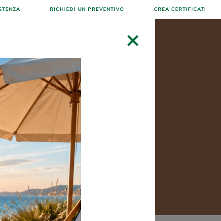
STENZA
RICHIEDI UN PREVENTIVO
CREA CERTIFICATI
×
NEWS MONDOPALLETS
CONTATTI
 600 mm
a 800 kg