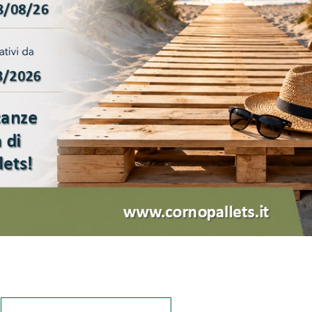
DIMENSIONI
MODELLO
MATERIALI
PORTATA DINAMICA
PORTATA STATICA
PESO