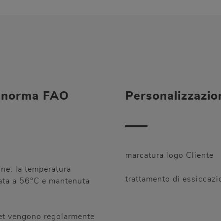
a norma FAO
Personalizzazion
marcatura logo Cliente
one, la temperatura
trattamento di essiccazi
vata a 56°C e mantenuta
llet vengono regolarmente