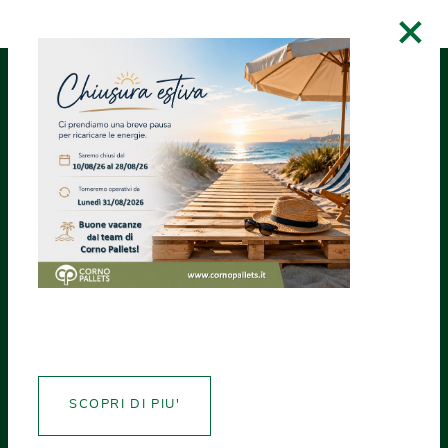
×
RICHIEDI UN
ASSISTENZA
CREA CERTIFICATI
PREVENTIVO
NEWS MONDOPALLETS
Mostra
Meccanica
Agricola: il
SCOPRI DI PIU'