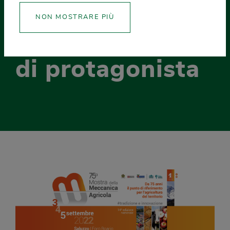
legno consolida
NON MOSTRARE PIÙ
la sua posizione
di protagonista