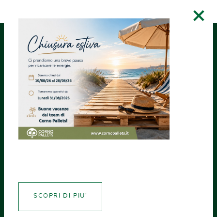
×
RICHIEDI UN
ASSISTENZA
CREA CERTIFICATI
PREVENTIVO
NEWS MONDOPALLETS
Imballaggi: in
vigore nuovi
obblighi in
SCOPRI DI PIU'