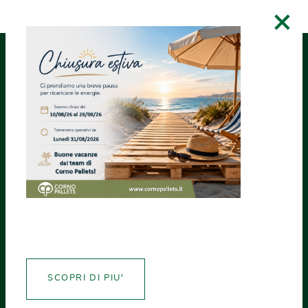
×
RICHIEDI UN
ASSISTENZA
CREA CERTIFICATI
PREVENTIVO
NEWS MONDOPALLETS
Allarme sui
prezzi del legno
SCOPRI DI PIU'